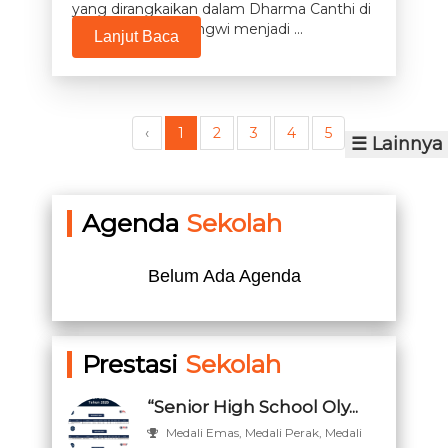
yang dirangkaikan dalam Dharma Canthi di
SMA Negeri 2 Mengwi menjadi ...
Lanjut Baca
‹
1
2
3
4
5
☰ Lainnya
Agenda
Sekolah
Belum Ada Agenda
Prestasi
Sekolah
“Senior High School Oly...
Medali Emas, Medali Perak, Medali